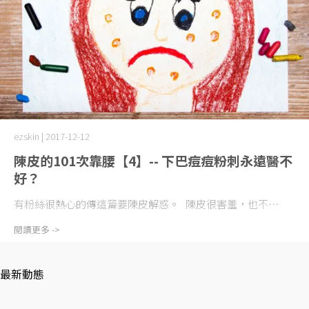
ezskin | 2017-12-12
陳皮的101次靠腰【4】-- 下巴痘痘粉刺永遠醫不
好？
有粉絲很熱心的傳這篇要陳皮解惑。 陳皮很害羞，也不⋯
閱讀更多 ->
最新動態