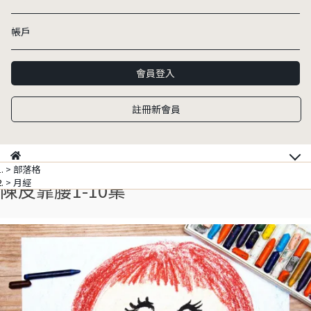
帳戶
會員登入
註冊新會員
部落格
月經
陳皮靠腰1-10集