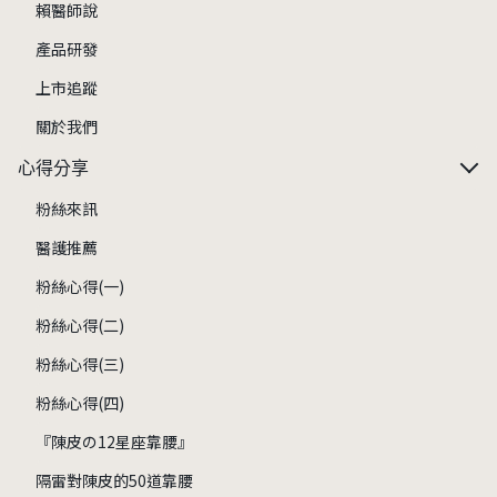
賴醫師說
產品研發
上市追蹤
關於我們
心得分享
粉絲來訊
醫護推薦
粉絲心得(一)
粉絲心得(二)
粉絲心得(三)
粉絲心得(四)
『陳皮の12星座靠腰』
隔雷對陳皮的50道靠腰