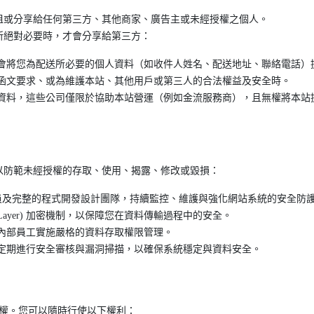
租或分享給任何第三方、其他商家、廣告主或未經授權之個人。
所絕對必要時，才會分享給第三方：
會將您為配送所必要的個人資料（如收件人姓名、配送地址、聯絡電話）
式函文要求、或為維護本站、其他用戶或第三人的合法權益及安全時。
供資料，這些公司僅限於協助本站營運（例如金流服務商），且無權將本站
以防範未經授權的存取、使用、揭露、修改或毀損：
程人員及完整的程式開發設計團隊，持續監控、維護與強化網站系統的安全防
ets Layer) 加密機制，以保障您在資料傳輸過程中的安全。
內部員工實施嚴格的資料存取權限管理。
，定期進行安全審核與漏洞掃描，以確保系統穩定與資料安全。
控制權。您可以隨時行使以下權利：