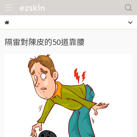
隔雷對陳皮的50道靠腰