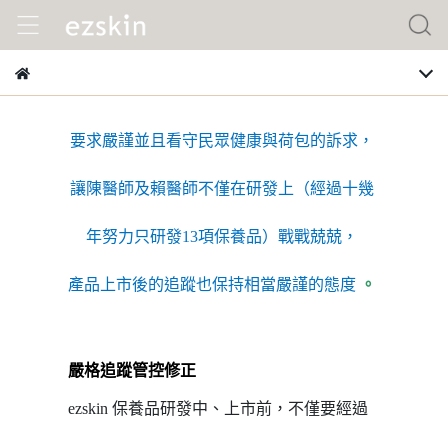
要求嚴謹並且看守民眾健康與荷包的訴求，
讓陳醫師及賴醫師不
僅在研發上（經過十幾
年努力只研發13項保養品）戰戰兢兢
，
產品
上市後的追蹤也保持相當嚴謹的態度
。
嚴格追蹤管控修正
ezskin 保養品研發中、上市前，不僅要經過