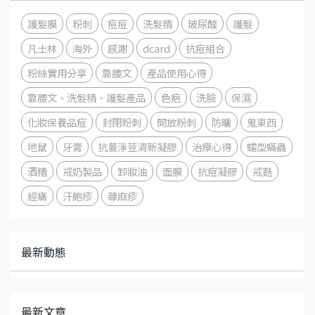
護髮膜
粉刺
痘痘
洗髮精
玻尿酸
護髮
凡士林
海外
感謝
dcard
抗痘組合
粉絲實用分享
靠腰文
產品使用心得
靠腰文、洗髮精、護髮產品
色疤
洗臉
保濕
化妝保養品痘
封閉粉刺
開放粉刺
防曬
鬼東西
地鼠
牙膏
抗蔓淨荳清新凝膠
治療心得
蠕型蟎蟲
酒糟
戒奶製品
卸妝油
面膜
抗痘凝膠
戒麩
經痛
汗皰疹
蕁麻疹
最新動態
最新文章