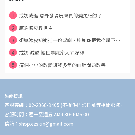
1
戒奶戒麩 意外發現皮膚真的變更細緻了
2
感謝陳皮救世主
3
想讓陳皮知道這一份感謝，謝謝你把我從爛下⋯
4
戒奶 減麩 慢性蕁麻疹大幅好轉
5
這個小小的改變讓我多年的血脂問題改善
聯絡資訊
客服專線：02-2368-9405 (不提供門診掛號等相關服務)
客服時間：週一至週五 AM9:30~PM6:00
信箱：shop.ezskin@gmail.com