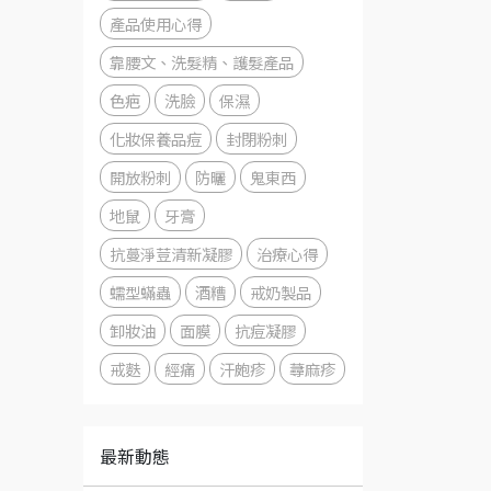
產品使用心得
靠腰文、洗髮精、護髮產品
色疤
洗臉
保濕
化妝保養品痘
封閉粉刺
開放粉刺
防曬
鬼東西
地鼠
牙膏
抗蔓淨荳清新凝膠
治療心得
蠕型蟎蟲
酒糟
戒奶製品
卸妝油
面膜
抗痘凝膠
戒麩
經痛
汗皰疹
蕁麻疹
最新動態