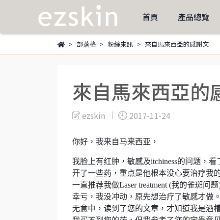
首頁
產品總覽
部落格
粉絲來訊
來自馬來西亞的感謝文
來自馬來西亞的
ezskin
2017-11-24
你好，我来自马来西亚，
我脸上有红肿，敏感及itchiness的问题
开了一些药，重点是他根本没心要治疗我
一直推荐我做Laser treatment (我的
幸亏，我没冲动，原先想治疗了敏感才做
无意中，读到了您的文章，才知道我是酒