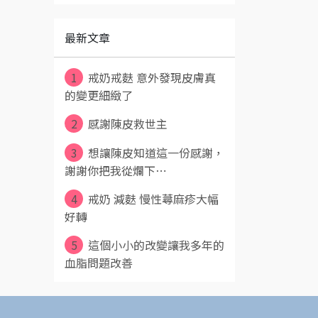
最新文章
1
戒奶戒麩 意外發現皮膚真
的變更細緻了
2
感謝陳皮救世主
3
想讓陳皮知道這一份感謝，
謝謝你把我從爛下⋯
4
戒奶 減麩 慢性蕁麻疹大幅
好轉
5
這個小小的改變讓我多年的
血脂問題改善