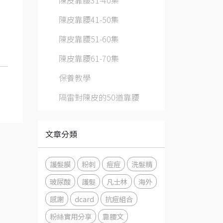
陳皮靠腰31-40集
陳皮靠腰41-50集
陳皮靠腰51-60集
陳皮靠腰61-70集
保養教學
隔雷對陳皮的50道靠腰
文章分類
護髮膜
粉刺
痘痘
洗髮精
玻尿酸
護髮
凡士林
海外
感謝
dcard
抗痘組合
粉絲實用分享
靠腰文