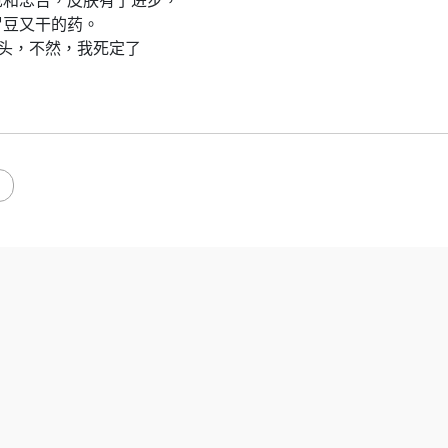
见和忠告，皮肤有了进步，
冒豆又干的药。
 的念头，不然，我死定了