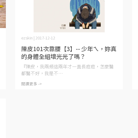
ezskin | 2017-12-12
陳皮101次靠腰【3】-- 少年ㄟ，妳真
的身體全組壞光光了嗎？
『陳皮，我兩頰這兩年才一直長痘痘，怎麼醫
都醫不好，我是不⋯
閱讀更多 ->