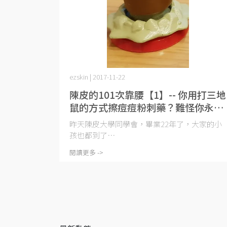
ezskin | 2017-11-22
陳皮的101次靠腰【1】-- 你用打三地
鼠的方式擦痘痘粉刺藥？難怪你永遠
不會好
昨天陳皮大學同學會，畢業22年了，大家的小
孩也都到了⋯
閱讀更多 ->