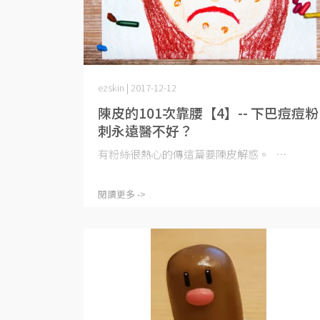
ezskin | 2017-12-12
陳皮的101次靠腰【4】-- 下巴痘痘粉
刺永遠醫不好？
有粉絲很熱心的傳這篇要陳皮解惑。 ⋯
閱讀更多 ->